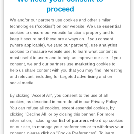
répondre à vos questions.
proceed
Etape 1 : qui êtes-vous ?
We and/or our partners use cookies and other similar
Etape 2 : quel type de cancer vous intéresse ?
technologies (“cookies”) on our website. We use
essential
cookies to ensure our website functions properly and to
keep it secure and these are always on. If you consent
(where applicable), we (and our partners), use
analytics
cookies to measure website use, to learn what content is
most useful to users and to help us improve our site. If you
consent, we and our partners use
marketing
cookies to
help us share content with you that you may find interesting
and relevant, including for targeted advertising and on
social media.
Je suis un patient
By clicking "Accept All", you consent to the use of all
cookies, as described in more detail in our Privacy Policy.
You can refuse all cookies, except essential cookies, by
clicking "Decline All" or by closing this banner. For more
information, including our
list of partners
who drop cookies
on our site, to manage your preferences or to withdraw your
consent, please click on “Cookie Preferences”. To learn