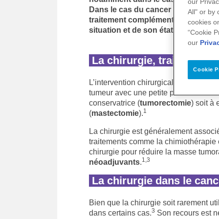
our Privac
Dans le cas du cancer du sein méta
All" or by
traitement complémentaire, afin d’
cookies on
situation et de son état.
“Cookie P
our
Priva
La chirurgie, traitement 
Cookie P
L’intervention chirurgicale est consi
tumeur avec une petite partie des tissu
conservatrice (
tumorectomie
) soit à
1
(
mastectomie
).
La chirurgie est généralement associ
traitements comme la chimiothérapie 
chirurgie pour réduire la masse tumoral
1,3
néoadjuvants
.
La chirurgie dans le can
Bien que la chirurgie soit rarement ut
3
dans certains cas.
Son recours est n