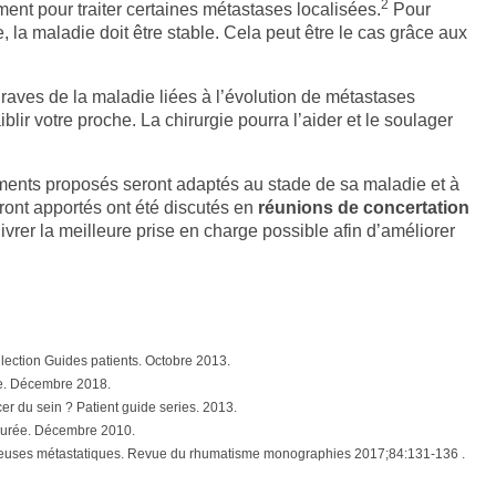
2
ment pour traiter certaines métastases localisées.
Pour
, la maladie doit être stable. Cela peut être le cas grâce aux
graves de la maladie liées à l’évolution de métastases
blir votre proche. La chirurgie pourra l’aider et le soulager
itements proposés seront adaptés au stade de sa maladie et à
ront apportés ont été discutés en
réunions de concertation
ivrer la meilleure prise en charge possible afin d’améliorer
llection Guides patients. Octobre 2013.
ue. Décembre 2018.
er du sein ? Patient guide series. 2013.
 durée. Décembre 2010.
sseuses métastatiques. Revue du rhumatisme monographies 2017;84:131-136 .