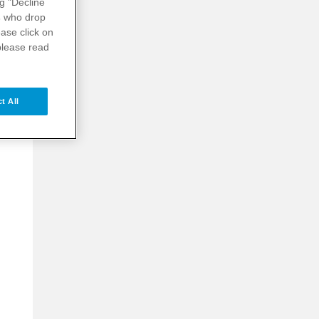
ng "Decline
s
who drop
ase click on
please read
t All