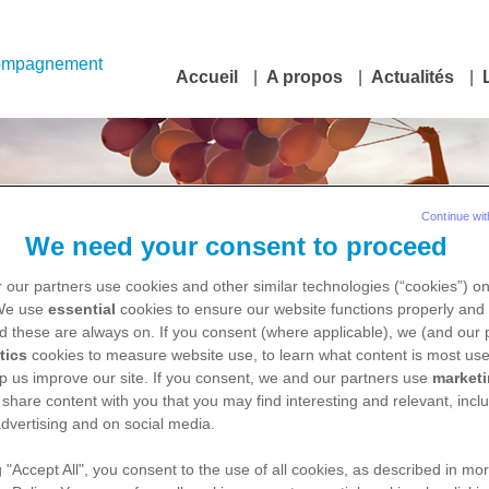
ompagnement
Accueil
A propos
Actualités
Continue wit
We need your consent to proceed
 our partners use cookies and other similar technologies (“cookies”) o
 We use
essential
cookies to ensure our website functions properly and 
d these are always on. If you consent (where applicable), we (and our 
tics
cookies to measure website use, to learn what content is most use
onsiste-t-elle ?
p us improve our site. If you consent, we and our partners use
market
 share content with you that you may find interesting and relevant, inclu
dvertising and on social media.
1
ents du cancer du sein.
Son efficacité est reconnue
g "Accept All", you consent to the use of all cookies, as described in mor
2
 localisés.