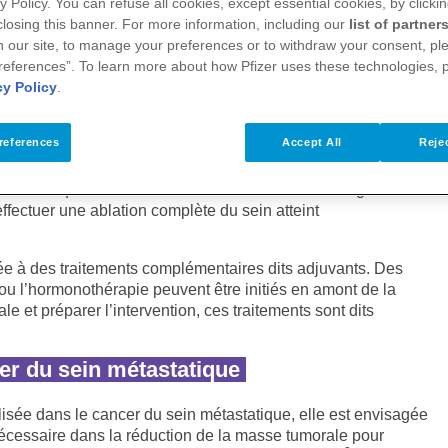
y Policy. You can refuse all cookies, except essential cookies, by clicki
statique, elle peut être proposée à votre proche avec un
 closing this banner. For more information, including our
list of partner
améliorer sa vie quotidienne. Ce choix dépendra de sa
 our site, to manage your preferences or to withdraw your consent, ple
references”. To learn more about how Pfizer uses these technologies, 
cy Policy
.
locorégional du cancer du sein
references
Accept All
Rejec
3
dérée comme un traitement local.
Elle consiste soit à retirer la
s sains qui l’entourent et effectuer ainsi une chirurgie
 effectuer une ablation complète du sein atteint
ée à des traitements complémentaires dits adjuvants. Des
ou l’hormonothérapie peuvent être initiés en amont de la
e et préparer l’intervention, ces traitements sont dits
cer du sein métastatique
ilisée dans le cancer du sein métastatique, elle est envisagée
écessaire dans la réduction de la masse tumorale pour