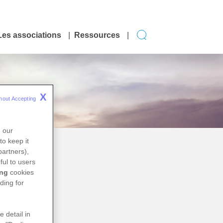
Les associations
Ressources
X
hout Accepting 
n our
to keep it
partners),
ful to users
ing
cookies
ding for
e detail in