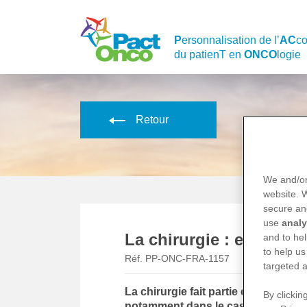
Skip
to
main
P
ersonnalisation de l’
AC
c
content
du patienT en
ONCO
logie
Retour
We and/or
website.
secure an
use
analy
La chirurgie : en quoi c
and to hel
to help us
Réf. PP-ONC-FRA-1157
targeted a
La chirurgie fait partie des traitem
By clickin
notamment dans le cas des cancers