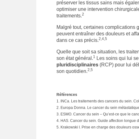
préserver les tissus sains mais égale
optimiser une intervention chirurgicale
2
traitements.
Malgré tout, certaines complications 
peuvent entraîner des douleurs et affai
2,4,5
dans ce cas précis.
Quelle que soit sa situation, les tra
1
son état général.
Les soins qui lui se
pluridisciplinaires
(RCP) pour lui dél
2,5
son quotidien.
Références
1. INCa. Les traitements des cancers du sein. Co
2. Europa Donna. Le cancer du sein métastatiq
3. ESMO. Cancer du sein – Qu’est-ce que le canc
4. HAS. Cancer du sein. Guide affection longue
5. Krakowski I. Prise en charge des douleurs o