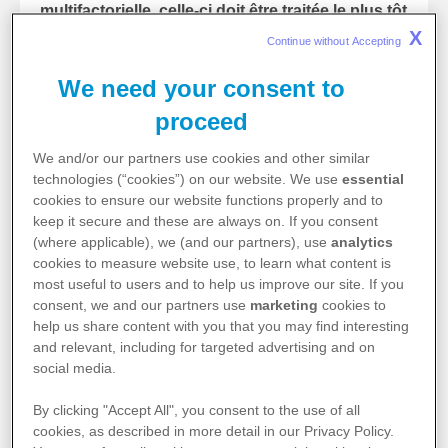
multifactorielle, celle-ci doit être traitée le plus tôt
possible afin que votre proche puisse maintenir
X
Continue without Accepting 
ses activités et sa qualité de vie.
We need your consent to
Fatigue et cancer, les
proceed
caractéristiques
We and/or our partners use cookies and other similar
technologies (“cookies”) on our website. We use
essential
Par définition, la fatigue est une sensation
cookies to ensure our website functions properly and to
subjective, généralement chronique, sans cause
keep it secure and these are always on. If you consent
immédiate (c’est-à-dire en l’absence d’effort ou
(where applicable), we (and our partners), use
analytics
après un effort minime), qui n’est pas améliorée par
cookies to measure website use, to learn what content is
le repos et qui induit une diminution des capacités
most useful to users and to help us improve our site. If you
physiques et/ou psychologiques.
consent, we and our partners use
marketing
cookies to
Le
caractère tenace et désagréable de la fatigue
help us share content with you that you may find interesting
liée au cancer
s’oppose à la fatigue de personnes
and relevant, including for targeted advertising and on
en bonne santé pour lesquelles il s’agit d’un
social media.
phénomène normal, voire d’une sensation plutôt
agréable, survenant après un effort physique ou
By clicking "Accept All", you consent to the use of all
mental et se dissipant avec le sommeil. Le côté
cookies, as described in more detail in our Privacy Policy.