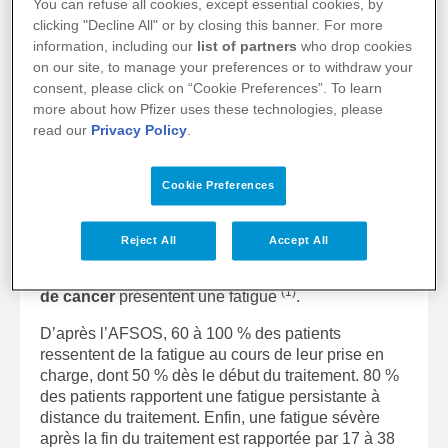
tenace de la fatigue liée au cancer se traduit aussi
You can refuse all cookies, except essential cookies, by
par un important besoin de repos qui, contrairement
clicking "Decline All" or by closing this banner. For more
à la fatigue normale, reste sans effet s’il n’est pas
information, including our
list of partners
who drop cookies
accompagné d’autres mesures. Il faut aussi insister
on our site, to manage your preferences or to withdraw your
sur le caractère global de cette fatigue particulière,
consent, please click on “Cookie Preferences”. To learn
qui s’oppose à une fatigue musculaire localisée ou
more about how Pfizer uses these technologies, please
(1)
à une fatigue mentale ou physique transitoire
.
read our
Privacy Policy
.
Un phénomène courant
Cookie Preferences
La fatigue est un symptôme très courant chez les
patients atteints de cancer ; il s'agit même du
Reject All
Accept All
symptôme le plus courant, mais aussi… le moins
soulagé ! Globalement,
80 % des patients atteints
(1)
de cancer
présentent une fatigue
.
D’après l’AFSOS, 60 à 100 % des patients
ressentent de la fatigue au cours de leur prise en
charge, dont 50 % dès le début du traitement. 80 %
des patients rapportent une fatigue persistante à
distance du traitement. Enfin, une fatigue sévère
après la fin du traitement est rapportée par 17 à 38