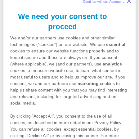
X
(2)
apparaissent sous un microscope
.
Continue without Accepting 
We need your consent to
Les principaux types de
proceed
carcinomes rénaux
(3)
We and/or our partners use cookies and other similar
Le carcinome à cellules claires
technologies (“cookies”) on our website. We use
essential
cookies to ensure our website functions properly and to
Ce type de CR représente environ 70 à 80% des
keep it secure and these are always on. If you consent
cas. Dans la tumeur, les cellules ont un aspect clair
(where applicable), we (and our partners), use
analytics
ou pâle. La croissance de ces cellules peut être
cookies to measure website use, to learn what content is
lente ou rapide.
most useful to users and to help us improve our site. If you
consent, we and our partners use
marketing
cookies to
Le carcinome papillaire
help us share content with you that you may find interesting
and relevant, including for targeted advertising and on
Après le
carcinome à cellules claires
, le
social media.
carcinome papillaire est la forme la plus courante
de cancer des cellules rénales (environ 10 à 15%).
By clicking "Accept All", you consent to the use of all
Sous un microscope, les cellules ont des
cookies, as described in more detail in our Privacy Policy.
projections qui ressemblent à des doigts. Le CR
You can refuse all cookies, except essential cookies, by
papillaire est divisé en deux sous-types, appelés
clicking "Decline All" or by closing this banner. For more
type 1 et type 2.