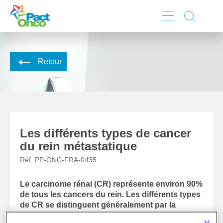
Skip
to
main
Retour
content
Les différents types de cancer
du rein métastatique
Réf. PP-ONC-FRA-0435
Le carcinome rénal (CR) représente environ 90%
de tous les cancers du rein. Les différents types
de CR se distinguent généralement par la
manière dont les cellules cancéreuses