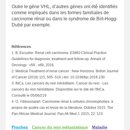
Outre le gène VHL, d’autres gènes ont été́ identifiés
comme impliqués dans les formes familiales de
carcinome rénal ou dans le syndrome de Birt-Hogg-
Dubé par exemple.
Références
1. B, Escudier. Renal cell carcinoma: ESMO Clinical Practice
Guidelines for diagnosis, treatment and follow-up. Annals of
Oncology : v58 - v68, 2016.
2. Medical Treatment of renal cancer : New Horizons. British Journal
of Cancer (2016) 115, 505–516 | doi: 10.1038/bjc.2016.230
3. INCa. Les cancers du rein héréditaire. Cancer du rein - Les
cancers du rein héréditaire. Disponible sur le site de l'INCa.
Consulté le 05/06/219
4. O, Yddoussalah. Carcinome rénal à cellules chromophobes: à
propos de quatre cas et revue de la literature. Octobre 2015. The
Pan African Medical Journal. Pan Afr Med J. 2015; 22: 123.
Proches
Cancer du rein métastatique
Maladie