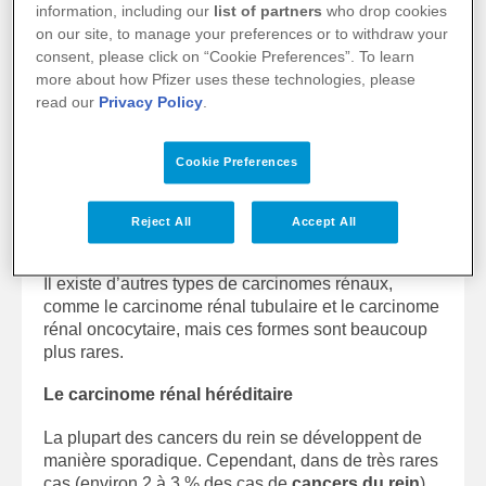
information, including our
list of partners
who drop cookies
on our site, to manage your preferences or to withdraw your
Le carcinome chromophobe
consent, please click on “Cookie Preferences”. To learn
more about how Pfizer uses these technologies, please
Seulement 5% des personnes atteintes de
read our
Privacy Policy
.
carcinome rénal sont atteintes de carcinome à
cellules chromophobes. Bien que ces cellules
cancéreuses rares puissent ressembler à celles du
Cookie Preferences
carcinome à cellules claires
, elles ont tendance à
être plus grandes et ont d'autres caractéristiques
microscopiques distinctives. Ce type de tumeur a
Reject All
Accept All
tendance à être moins agressif que les autres types.
Il existe d’autres types de carcinomes rénaux,
comme le carcinome rénal tubulaire et le carcinome
rénal oncocytaire, mais ces formes sont beaucoup
plus rares.
Le carcinome rénal héréditaire
La plupart des cancers du rein se développent de
manière sporadique. Cependant, dans de très rares
cas (environ 2 à 3 % des cas de
cancers du rein
),