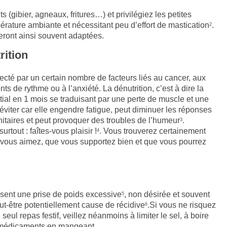
s (gibier, agneaux, fritures…) et privilégiez les petites
pérature ambiante et nécessitant peu d’effort de mastication
.
2
seront ainsi souvent adaptées.
rition
ecté par un certain nombre de facteurs liés au cancer, aux
 de rythme ou à l’anxiété. La dénutrition, c’est à dire la
tial en 1 mois se traduisant par une perte de muscle et une
éviter car elle engendre fatigue, peut diminuer les réponses
itaires et peut provoquer des troubles de l’humeur
.
3
urtout : faîtes-vous plaisir !
. Vous trouverez certainement
4
e vous aimez, que vous supportez bien et que vous pourrez
uisent une prise de poids excessive
, non désirée et souvent
5
t-être potentiellement cause de récidive
.Si vous ne risquez
6
eul repas festif, veillez néanmoins à limiter le sel, à boire
 médicaments en mangeant.