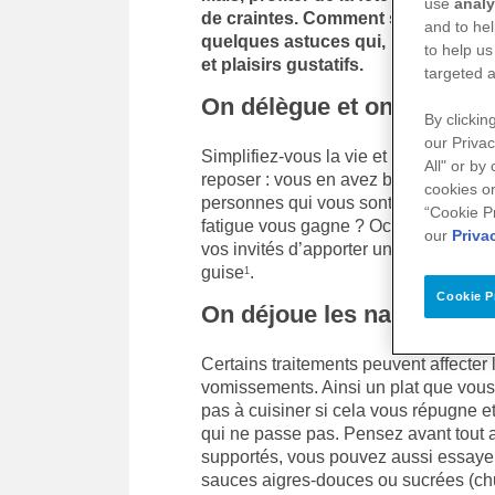
use
analy
de craintes. Comment s’organiser 
and to hel
quelques astuces qui, nous l’espé
to help us
et plaisirs gustatifs.
targeted a
On délègue et on évite les
By clickin
our Privac
Simplifiez-vous la vie et dites-vous qu
All" or by
reposer : vous en avez besoin. Pourqu
cookies on
personnes qui vous sont chères afin d’
“Cookie P
fatigue vous gagne ? Octroyez-vous l
our
Priva
vos invités d’apporter un plat ou des 
guise
.
1
Cookie P
On déjoue les nausées, le
Certains traitements peuvent affecter 
vomissements. Ainsi un plat que vous
pas à cuisiner si cela vous répugne 
qui ne passe pas. Pensez avant tout au
supportés, vous pouvez aussi essaye
sauces aigres-douces ou sucrées (chut