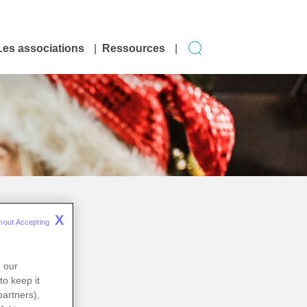
Les associations
Ressources
X
hout Accepting 
n our
to keep it
partners),