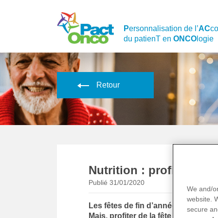
Skip
to
main
P
ersonnalisation de l’
AC
c
content
du patienT en
ONCO
logie
Retour
Nutrition : profitez des
Publié
31/01/2020
We and/or
website.
Les fêtes de fin d’année sont assoc
secure an
Mais, profiter de la fête lorsque l’