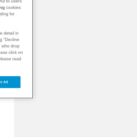
ful to users
ing
cookies
ding for
e detail in
ng "Decline
s
who drop
ase click on
please read
t All