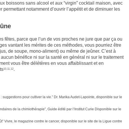
x boissons sans alcool et aux “virgin” cocktail maison, avec
er permettant notamment d’ouvrir l’appétit et de diminuer les
eûne
es fêtes, parce que l’un de vos proches ne jure que par ça ou
es vantant les mérites de ces méthodes, vous pourriez être
 jus, de soupe, mono-aliment) ou même de jeûner. C’est à
aucun bénéfice ni sur la santé en général ni sur le traitement
ent vous être délétères en vous affaiblissant et en
ts
.
10,11,12
 : suggestions pour cultiver la vie.” Dr. Marika Audet-Lapointe, disponible sur le
ndaires de la chimiothérapie”, Guide édité par l’Institut Curie Disponible sur le
t” Vivre, le magazine contre le cancer, disponible sur le site de la Ligue contre