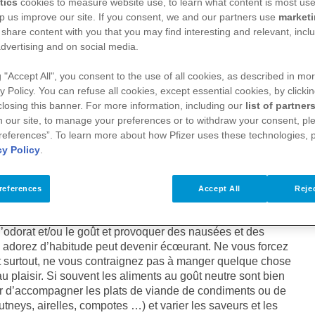
tics
cookies to measure website use, to learn what content is most use
? Que manger ? Comment profiter malgré tout ? Voici
p us improve our site. If you consent, we and our partners use
market
rons, pourront vous permettre de conjuguer traitements
 share content with you that you may find interesting and relevant, inclu
dvertising and on social media.
 contraintes
g "Accept All", you consent to the use of all cookies, as described in mor
y Policy. You can refuse all cookies, except essential cookies, by clicki
e la période des fêtes est aussi faite pour se détendre et se
 closing this banner. For more information, including our
list of partner
oi ne pas organiser une petite fête chez vous avec les
 our site, to manage your preferences or to withdraw your consent, ple
éviter la fatigue des transports et pouvoir vous éclipser si la
references”. To learn more about how Pfizer uses these technologies, 
e droit de déléguer et de demander de l’aide en proposant à
cy Policy
.
petits plats pour faire un buffet où chacun pourra manger à sa
references
Accept All
Rejec
s vomissements et l’altération du goût
l’odorat et/ou le goût et provoquer des nausées et des
 adorez d’habitude peut devenir écœurant. Ne vous forcez
et surtout, ne vous contraignez pas à manger quelque chose
 plaisir. Si souvent les aliments au goût neutre sont bien
r d’accompagner les plats de viande de condiments ou de
neys, airelles, compotes …) et varier les saveurs et les