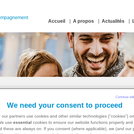
ompagnement
Accueil
A propos
Actualités
Continue wit
 fêtes de fin d’année
We need your consent to proceed
 our partners use cookies and other similar technologies (“cookies”) o
 We use
essential
cookies to ensure our website functions properly and 
iées à la joie, au partage mais aussi à la gourmandise.
d these are always on. If you consent (where applicable), we (and our 
on souffre d’un cancer peut aussi être source de stress et