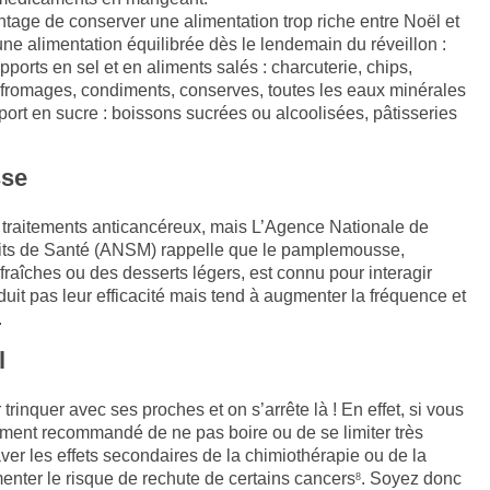
ntage de conserver une alimentation trop riche entre Noël et
une alimentation équilibrée dès le lendemain du réveillon :
ports en sel et en aliments salés : charcuterie, chips,
, fromages, condiments, conserves, toutes les eaux minérales
ort en sucre : boissons sucrées ou alcoolisées, pâtisseries
sse
s traitements anticancéreux, mais L’Agence Nationale de
its de Santé (ANSM) rappelle que le pamplemousse,
fraîches ou des desserts légers, est connu pour interagir
uit pas leur efficacité mais tend à augmenter la fréquence et
.
l
inquer avec ses proches et on s’arrête là ! En effet, si vous
ivement recommandé de ne pas boire ou de se limiter très
raver les effets secondaires de la chimiothérapie ou de la
enter le risque de rechute de certains cancers
. Soyez donc
8