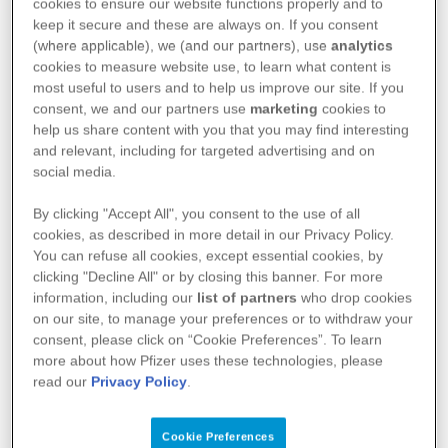
cookies to ensure our website functions properly and to
keep it secure and these are always on. If you consent
(where applicable), we (and our partners), use
analytics
cookies to measure website use, to learn what content is
most useful to users and to help us improve our site. If you
consent, we and our partners use
marketing
cookies to
help us share content with you that you may find interesting
and relevant, including for targeted advertising and on
social media.
By clicking "Accept All", you consent to the use of all
cookies, as described in more detail in our Privacy Policy.
You can refuse all cookies, except essential cookies, by
clicking "Decline All" or by closing this banner. For more
information, including our
list of partners
who drop cookies
on our site, to manage your preferences or to withdraw your
consent, please click on “Cookie Preferences”. To learn
more about how Pfizer uses these technologies, please
read our
Privacy Policy
.
La chirurgie : en quoi consiste-t-elle ?
Suivant le stade de votre cancer du poumon, une
Cookie Preferences