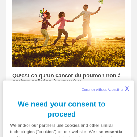
Qu’est-ce qu’un cancer du poumon non à
petites cellules (CPNPC) ?
X
Le cancer du poumon non à petites cellules
Continue without Accepting 
(CPNPC) est la forme de cancer du poumon la plus
répandue. Son type et ses facteurs de risques
We need your consent to
peuvent varier.
proceed
We and/or our partners use cookies and other similar
technologies (“cookies”) on our website. We use
essential
Lire l'article